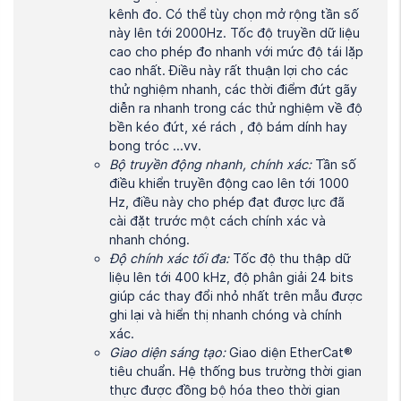
kênh đo. Có thể tùy chọn mở rộng tần số
này lên tới 2000Hz. Tốc độ truyền dữ liệu
cao cho phép đo nhanh với mức độ tái lặp
cao nhất. Điều này rất thuận lợi cho các
thử nghiệm nhanh, các thời điểm đứt gãy
diễn ra nhanh trong các thử nghiệm về độ
bền kéo đứt, xé rách , độ bám dính hay
bong tróc …vv.
Bộ truyền động nhanh, chính xác:
Tần số
điều khiển truyền động cao lên tới 1000
Hz, điều này cho phép đạt được lực đã
cài đặt trước một cách chính xác và
nhanh chóng.
Độ chính xác tối đa:
Tốc độ thu thập dữ
liệu lên tới 400 kHz, độ phân giải 24 bits
giúp các thay đổi nhỏ nhất trên mẫu được
ghi lại và hiển thị nhanh chóng và chính
xác.
Giao diện sáng tạo:
Giao diện EtherCat®
tiêu chuẩn. Hệ thống bus trường thời gian
thực được đồng bộ hóa theo thời gian