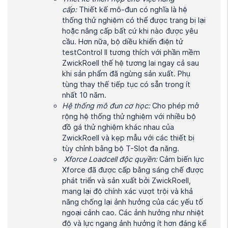
cấp:
Thiết kế mô-đun có nghĩa là hệ
thống thử nghiệm có thể được trang bị lại
hoặc nâng cấp bất cứ khi nào được yêu
cầu. Hơn nữa, bộ diều khiển điện tử
testControl II tương thích với phần mềm
ZwickRoell thế hệ tương lai ngay cả sau
khi sản phẩm đã ngừng sản xuất. Phụ
tùng thay thế tiếp tục có sẵn trong ít
nhất 10 năm.
Hệ thống mô đun cơ học:
Cho phép mở
rộng hệ thống thử nghiệm với nhiều bộ
đồ gá thử nghiệm khác nhau của
ZwickRoell và kẹp mẫu với các thiết bị
tùy chỉnh bằng bộ T-Slot đa năng.
Xforce Loadcell độc quyền:
Cảm biến lực
Xforce đã được cấp bằng sáng chế được
phát triển và sản xuất bởi ZwickRoell,
mang lại độ chính xác vượt trội và khả
năng chống lại ảnh hưởng của các yếu tố
ngoại cảnh cao. Các ảnh hưởng như nhiệt
độ và lực ngang ảnh hưởng ít hơn đáng kể