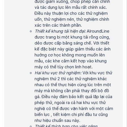
được giảm xuống, chop phép căn chỉnh
và tác dụng lực lên mẫu rất chính xác.
Điều này thuận lợi cho các thử nghiệm
uốn, thử nghiệm nén, thử nghiệm chính
xác trên các thành phần.
Thiết kế khung tải hiện đại:
AlroundLine
được trang bị một khung tải rỗng cứng,
dẻo được cấp bằng sáng chế. Với thiết
kế đặc biệt này giúp giảm thiểu các ảnh
hưởng cơ học không mong muốn lên
mẫu, các khe cắm kết hợp vào khung
máy có thể tùy chọn linh hoạt.
Hai khu vực thử nghiệm:
Với khu vực thử
nghiệm thứ 2 thì các thử nghiệm khác
nhau có thể thực hiện cùng lúc trên một
máy mà không cần phải thay đổi bộ đồ
gá. Điều này đảm bảo kết quả lặp lại của
phép thử, ngoài ra cả hai khu vực thử
nghiệ có thể được vận hành với một cảm
biến lực , tiết kiệm chi phí đầu tư cũng
như hiệu chuẩn sau này.
Thiết kế thích hợp cho việc nâng