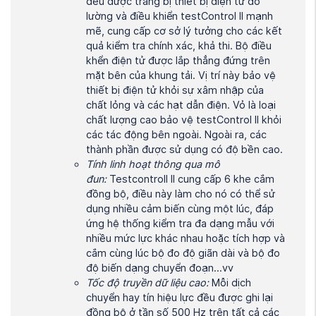
đều được trang bị thiết bị điện tử đo
lường và điều khiển testControl II mạnh
mẽ, cung cấp cơ sở lý tưởng cho các kết
quả kiểm tra chính xác, khả thi. Bộ điều
khển điện tử được lắp thẳng đứng trên
mặt bên của khung tải. Vị trí này bảo vệ
thiết bị điện tử khỏi sự xâm nhập của
chất lỏng và các hạt dẫn điện. Vỏ là loại
chất lượng cao bảo vệ testControl II khỏi
các tác động bên ngoài. Ngoài ra, các
thành phần được sử dụng có độ bền cao.
Tính linh hoạt thông qua mô
đun:
Testcontroll II cung cấp 6 khe cắm
đồng bộ, điều này làm cho nó có thể sử
dụng nhiều cảm biến cùng một lúc, đáp
ứng hệ thống kiểm tra đa dạng mẫu với
nhiều mức lực khác nhau hoặc tích hợp và
cắm cùng lúc bộ đo độ giãn dài và bộ đo
độ biến dạng chuyển đoạn…vv
Tốc độ truyền dữ liệu cao:
Mỗi dịch
chuyển hay tín hiệu lực đều được ghi lại
đồng bộ ở tần số 500 Hz trên tất cả các