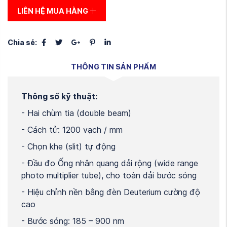
LIÊN HỆ MUA HÀNG
Chia sẻ:
THÔNG TIN SẢN PHẨM
Thông số kỹ thuật:
- Hai chùm tia (double beam)
- Cách tử: 1200 vạch / mm
- Chọn khe (slit) tự động
- Đầu đo Ống nhân quang dải rộng (wide range
photo multiplier tube), cho toàn dải bước sóng
- Hiệu chỉnh nền bằng đèn Deuterium cường độ
cao
- Bước sóng: 185 – 900 nm