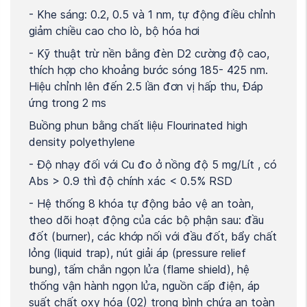
- Khe sáng: 0.2, 0.5 và 1 nm, tự động điều chỉnh
giảm chiều cao cho lò, bộ hóa hơi
- Kỹ thuật trừ nền bằng đèn D2 cường độ cao,
thích hợp cho khoảng bước sóng 185- 425 nm.
Hiệu chỉnh lên đến 2.5 lần đơn vị hấp thu, Đáp
ứng trong 2 ms
Buồng phun bằng chất liệu Flourinated high
density polyethylene
- Độ nhạy đối với Cu đo ở nồng độ 5 mg/Lít , có
Abs > 0.9 thì độ chính xác < 0.5% RSD
- Hệ thống 8 khóa tự động bảo vệ an toàn,
theo dõi hoạt động của các bộ phận sau: đầu
đốt (burner), các khớp nối với đầu đốt, bẩy chất
lỏng (liquid trap), nút giải áp (pressure relief
bung), tấm chắn ngọn lửa (flame shield), hệ
thống vận hành ngọn lửa, nguồn cấp điện, áp
suất chất oxy hóa (02) trong bình chứa an toàn